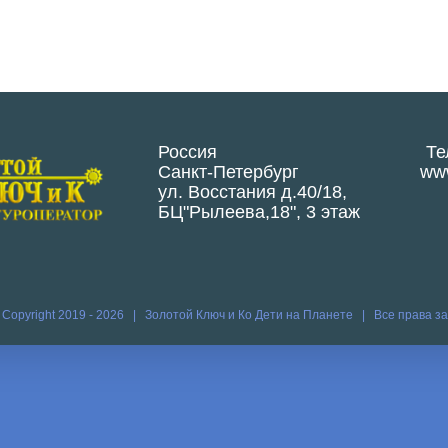
Россия
Те
Санкт-Петербург
www
ул. Восстания д.40/18,
БЦ"Рылеева,18", 3 этаж
 Copyright 2019 -
2026 | Золотой Ключ и Ко
Дети на Планете
| Все права 
Vk
Vim