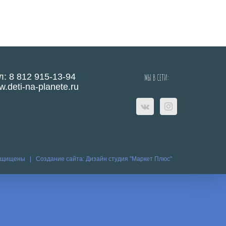
л: 8 812 915-13-94
МЫ В СЕТИ:
.deti-na-planete.ru
защищены |
Создание сайта:
Дизайн студия "Маркет Плюс"
eo