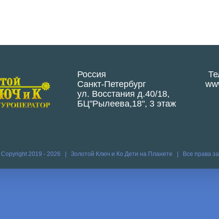
Россия
Те
Санкт-Петербург
www
ул. Восстания д.40/18,
БЦ"Рылеева,18", 3 этаж
 Copyright 2019 -
2026 | Золотой Ключ и Ко
Дети на Планете
| Все права 
Vk
Vim