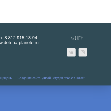
л: 8 812 915-13-94
МЫ В СЕТИ:
.deti-na-planete.ru
защищены |
Создание сайта:
Дизайн студия "Маркет Плюс"
eo