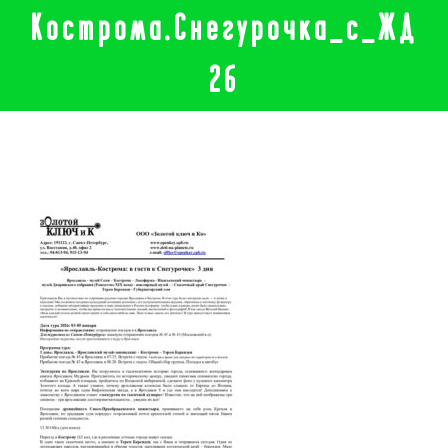
Кострома.Снегурочка_с_ЖД
26