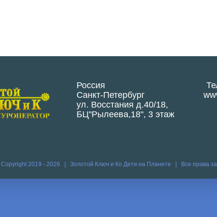
Россия
Те
Санкт-Петербург
www
ул. Восстания д.40/18,
БЦ"Рылеева,18", 3 этаж
 Copyright 2019 -
2026 | Золотой Ключ и Ко
Дети на Планете
| Все права 
Vk
Vim