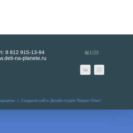
л: 8 812 915-13-94
МЫ В СЕТИ:
.deti-na-planete.ru
защищены |
Создание сайта:
Дизайн студия "Маркет Плюс"
eo