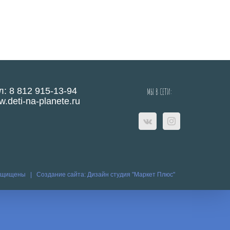
л: 8 812 915-13-94
МЫ В СЕТИ:
.deti-na-planete.ru
защищены |
Создание сайта:
Дизайн студия "Маркет Плюс"
eo