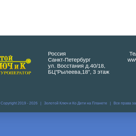
Россия
Те
Санкт-Петербург
www
ул. Восстания д.40/18,
БЦ"Рылеева,18", 3 этаж
 Copyright 2019 -
2026 | Золотой Ключ и Ко
Дети на Планете
| Все права 
Vk
Vim