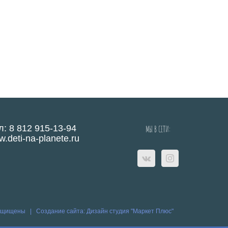
л: 8 812 915-13-94
МЫ В СЕТИ:
.deti-na-planete.ru
защищены |
Создание сайта:
Дизайн студия "Маркет Плюс"