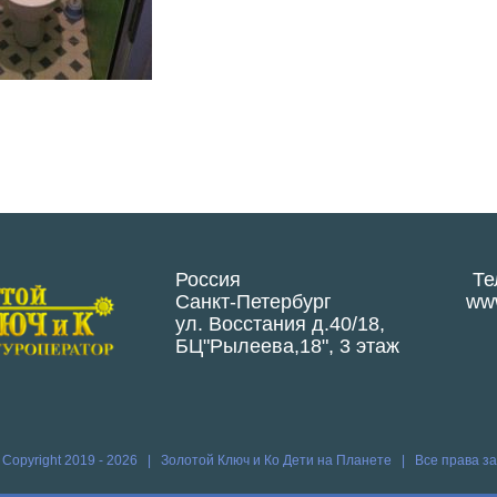
Россия
Те
Санкт-Петербург
www
ул. Восстания д.40/18,
БЦ"Рылеева,18", 3 этаж
 Copyright 2019 -
2026 | Золотой Ключ и Ко
Дети на Планете
| Все права 