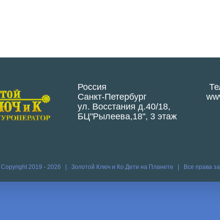
Россия
Те
Санкт-Петербург
www
ул. Восстания д.40/18,
БЦ"Рылеева,18", 3 этаж
 Copyright 2019 -
2026 | Золотой Ключ и Ко
Дети на Планете
| Все права 
Vk
Vim