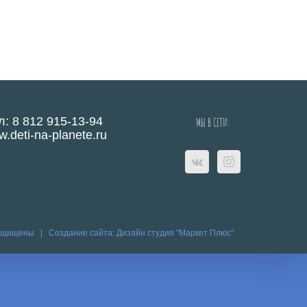
л: 8 812 915-13-94
МЫ В СЕТИ:
.deti-na-planete.ru
защищены |
Создание сайта:
Дизайн студия "Маркет Плюс"
eo