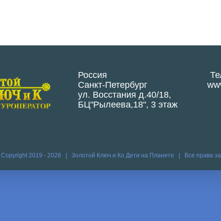
Россия
Те
Санкт-Петербург
www
ул. Восстания д.40/18,
БЦ"Рылеева,18", 3 этаж
 Copyright 2019 -
2026 | Золотой Ключ и Ко
Дети на Планете
| Все права 
Vk
Vim