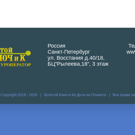
Россия
Те
Санкт-Петербург
www
ул. Восстания д.40/18,
БЦ"Рылеева,18", 3 этаж
 Copyright 2019 -
2026 | Золотой Ключ и Ко
Дети на Планете
| Все права 
Vk
Vim