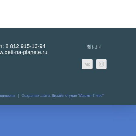
л: 8 812 915-13-94
МЫ В СЕТИ:
.deti-na-planete.ru
защищены |
Создание сайта:
Дизайн студия "Маркет Плюс"
eo