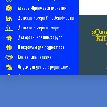
Лагерь «Оранжевая планета»
Детские лагеря РФ и Ленобласти
Детские лагеря на море
Для организованных групп
Программы для подростков
Как купить путевку
Отдых для детей с родителями
©
Детский отдых с лечением
Наши новости
Наши контакты
Часто задаваемые вопросы