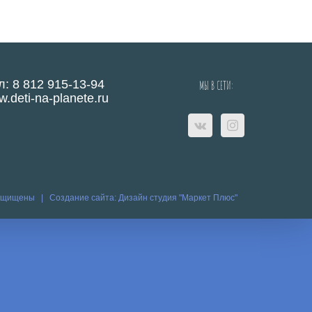
л: 8 812 915-13-94
МЫ В СЕТИ:
.deti-na-planete.ru
защищены |
Создание сайта:
Дизайн студия "Маркет Плюс"
eo