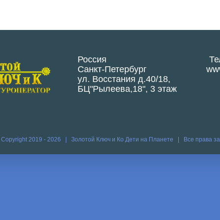
Россия
Те
Санкт-Петербург
www
ул. Восстания д.40/18,
БЦ"Рылеева,18", 3 этаж
 Copyright 2019 -
2026 | Золотой Ключ и Ко
Дети на Планете
| Все права 
Vk
Vim