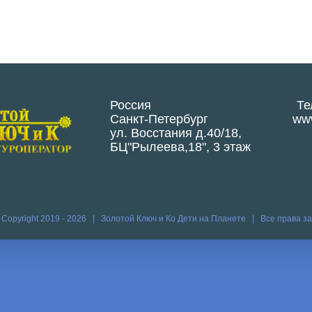
Россия
Те
Санкт-Петербург
www
ул. Восстания д.40/18,
БЦ"Рылеева,18", 3 этаж
 Copyright 2019 -
2026 | Золотой Ключ и Ко
Дети на Планете
| Все права 
Vk
Vim