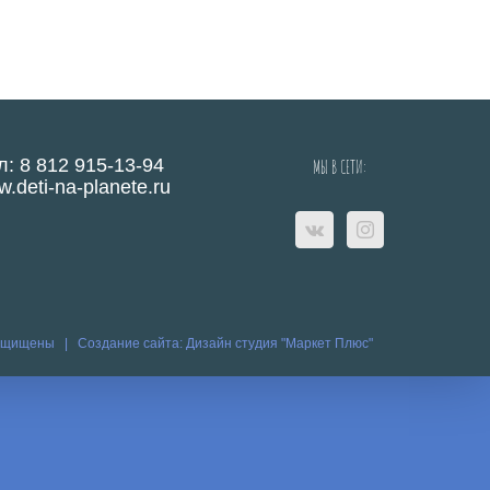
л: 8 812 915-13-94
МЫ В СЕТИ:
.deti-na-planete.ru
защищены |
Создание сайта:
Дизайн студия "Маркет Плюс"
eo