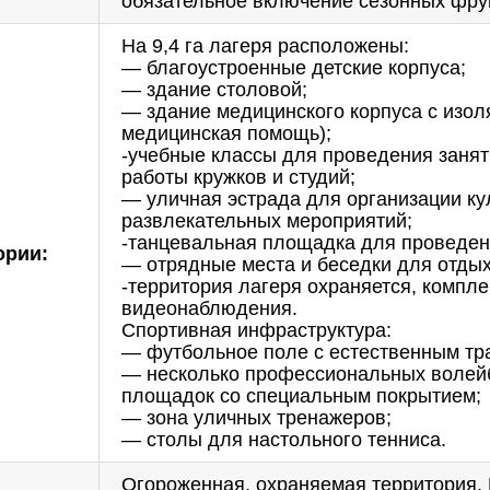
обязательное включение сезонных фру
На 9,4 га лагеря расположены:
— благоустроенные детские корпуса;
— здание столовой;
— здание медицинского корпуса с изол
медицинская помощь);
-учебные классы для проведения занят
работы кружков и студий;
— уличная эстрада для организации ку
развлекательных мероприятий;
-танцевальная площадка для проведен
ории:
— отрядные места и беседки для отдых
-территория лагеря охраняется, компл
видеонаблюдения.
Спортивная инфраструктура:
— футбольное поле с естественным тр
— несколько профессиональных волей
площадок со специальным покрытием;
— зона уличных тренажеров;
— столы для настольного тенниса.
Огороженная, охраняемая территория. 