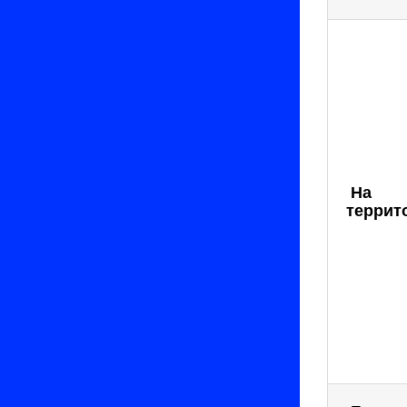
На
террит