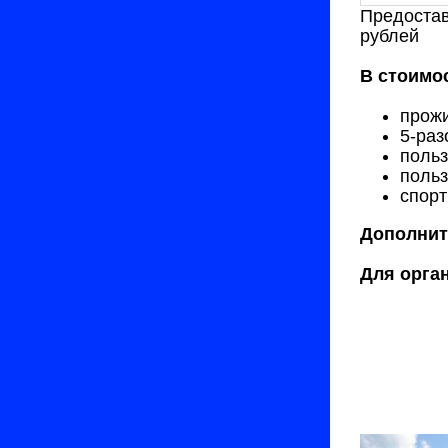
Предостав
рублей
В стоимо
прожи
5-раз
польз
польз
спорт
Дополнит
Для орга