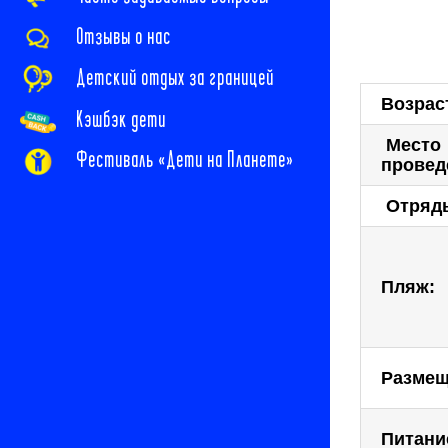
Отзывы о нас
Детский отдых за границей
Возрас
Кэшбэк дети
Мест
Фестиваль «Дети на Планете»
провед
Отряд
Пляж:
Размещ
Питани