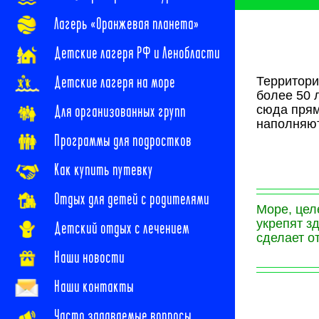
Лагерь «Оранжевая планета»
Детские лагеря РФ и Ленобласти
Детские лагеря на море
Территори
более 50 
Для организованных групп
сюда прям
наполняют
Программы для подростков
Как купить путевку
Отдых для детей с родителями
Море, цел
укрепят з
Детский отдых с лечением
сделает о
Наши новости
Наши контакты
Часто задаваемые вопросы