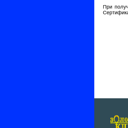
При получ
Сертифика