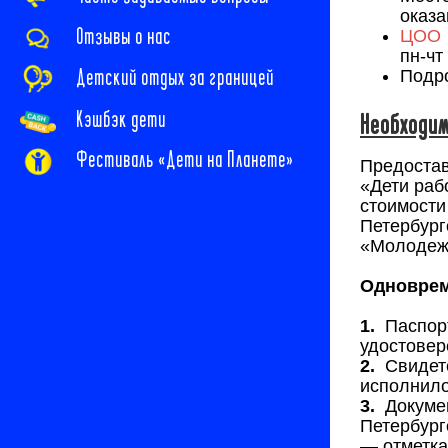
оказа
Отзывы о нас
ЦОО 
пн-чт
Детский отдых за границей
Подр
Кэшбэк дети
Необходим
Фестиваль «Дети на Планете»
Предостав
«Дети раб
стоимости
Петербург
«Молодеж
Одноврем
1.
Паспорт
удостовер
2.
Свидете
исполнилос
3.
Докумен
Петербург
— отметка