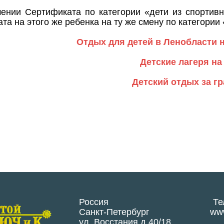
ении Сертификата по категории «дети из спортивн
та на этого же ребенка на ту же смену по категори
Отдых для детей в Ленобласти 
Детские лагеря на
Детский отдых за г
Россия
Те
Санкт-Петербург
www
ул. Восстания д.40/18,