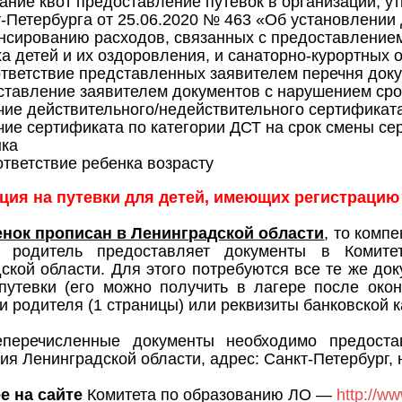
ание квот предоставление путевок в организации, 
-Петербурга от 25.06.2020 № 463 «Об установлени
сированию расходов, связанных с предоставлением 
а детей и их оздоровления, и санаторно-курортных 
тветствие представленных заявителем перечня доку
тавление заявителем документов с нарушением сро
ие действительного/недействительного сертификат
ие сертификата по категории ДСТ на срок смены сер
нка
тветствие ребенка возрасту
ция на путевки для детей, имеющих регистрацию
енок прописан в Ленинградской области
,
то компе
 родитель предоставляет документы в Комите
ской области. Для этого потребуются все те же до
путевки (его можно получить в лагере после окон
и родителя (1 страницы) или реквизиты банковской к
перечисленные документы необходимо предоста
я Ленинградской области, адрес: Санкт-Петербург, на
е на сайте
Комитета по образованию ЛО —
http://ww