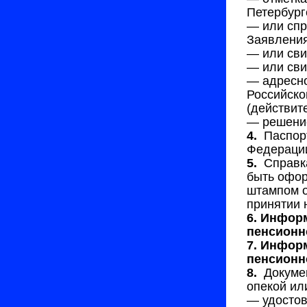
Петербург
— или спр
Заявления
— или сви
— или сви
— адресно
Российско
(действит
— решение
4.
Паспорт
Федерации
5.
Справк
быть офор
штампом о
принятии 
6. Инфор
пенсионн
7. Инфор
пенсионн
8.
Докуме
опекой ил
— удостов