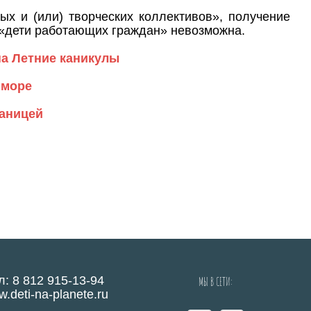
ых и (или) творческих коллективов», получение
и «дети работающих граждан» невозможна.
на Летние каникулы
 море
раницей
л: 8 812 915-13-94
МЫ В СЕТИ:
.deti-na-planete.ru