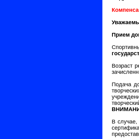
Компенса
Уважаемы
Прием до
Спортивн
государс
Возраст р
зачисленн
Подача до
творческ
учрежден
творчески
ВНИМАНИЕ
В случае,
сертифик
предостав