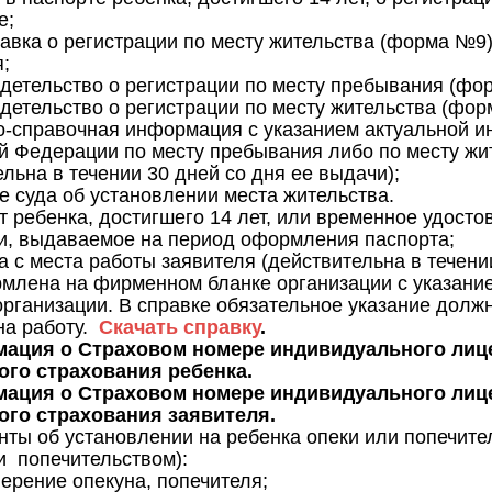
е;
авка о регистрации по месту жительства (форма №9)
;
детельство о регистрации по месту пребывания (фо
детельство о регистрации по месту жительства (фор
-справочная информация с указанием актуальной и
й Федерации по месту пребывания либо по месту жи
ельна в течении 30 дней со дня ее выдачи);
 суда об установлении места жительства.
 ребенка, достигшего 14 лет, или временное удосто
, выдаваемое на период оформления паспорта;
а с места работы заявителя (действительна в течени
млена на фирменном бланке организации с указание
рганизации. В справке обязательное указание должн
на работу.
Скачать справку
.
мация о Страховом номере индивидуального лице
ого страхования ребенка.
мация о Страховом номере индивидуального лице
ого страхования заявителя.
нты об установлении на ребенка опеки или попечите
и попечительством):
ерение опекуна, попечителя;