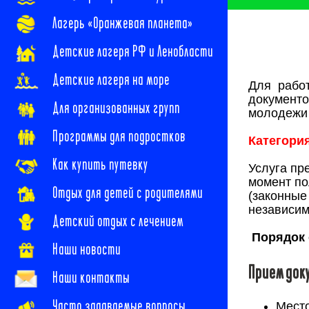
Лагерь «Оранжевая планета»
Детские лагеря РФ и Ленобласти
Детские лагеря на море
Для рабо
документо
Для организованных групп
молодежи 
Программы для подростков
Категори
Как купить путевку
Услуга пр
момент по
Отдых для детей с родителями
(законные
независим
Детский отдых с лечением
Порядок 
Наши новости
Прием док
Наши контакты
Часто задаваемые вопросы
Мест