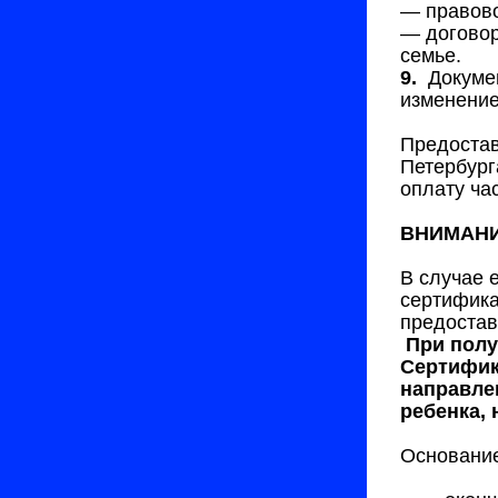
— правово
— договор
семье.
9.
Докумен
изменение
Предостав
Петербург
оплату ча
ВНИМАНИЕ
В случае 
сертифика
предостав
При полу
Сертифика
направле
ребенка, 
Основание