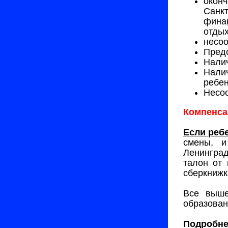
оконч
Санкт
финан
отдых
несоо
Предс
Налич
Налич
ребе
Несоо
Компенса
Если реб
смены, и
Ленинград
талон от 
сберкнижк
Все выше
образовани
Подробне