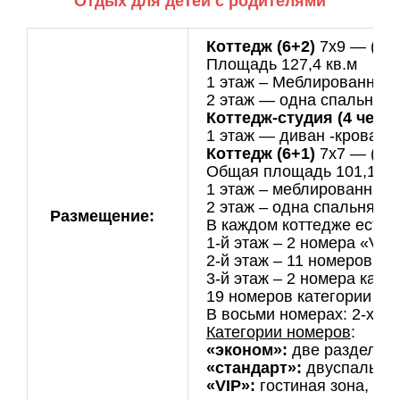
Отдых для детей с родителями
Коттедж (6+2)
7х9 — (8 ш
Площадь 127,4 кв.м
1 этаж – Меблированная г
2 этаж — одна спальня с
Коттедж-студия (4 чел.)
1 этаж — диван -кровать,
Коттедж (6+1)
7х7 — (15 
Общая площадь 101,1 кв.
1 этаж – меблированная г
2 этаж – одна спальня с
Размещение:
В каждом коттедже есть ф
1-й этаж – 2 номера «VIP
2-й этаж – 11 номеров ка
3-й этаж – 2 номера кате
19 номеров категории «с
В восьми номерах: 2-х сп
Категории номеров
:
«эконом»:
две раздельны
«стандарт»:
двуспальная
«VIP»:
гостиная зона, дв