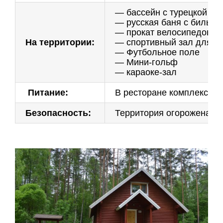
— бассейн с турецкой па
— русская баня с бильяр
— прокат велосипедов, м
На территории:
— спортивный зал для ко
— Футбольное поле
— Мини-гольф
— караоке-зал
Питание:
В ресторане комплекса г
Безопасность:
Территория огорожена и 