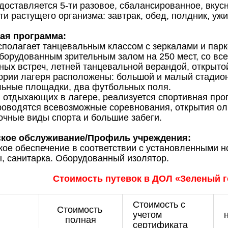
доставляется 5-ти разовое, сбалансированное, вку
ти растущего организма: завтрак, обед, полдник, ужи
ая программа:
сполагает танцевальным классом с зеркалами и пар
оборудованным зрительным залом на 250 мест, со вс
ных встреч, летней танцевальной верандой, открыто
ории лагеря расположены: большой и малый стадио
ьные площадки, два футбольных поля.
, отдыхающих в лагере, реализуется спортивная про
роводятся всевозможные соревнования, открытия ол
очные виды спорта и большие забеги.
кое обслуживание/Профиль учреждения:
ое обеспечение в соответствии с установленными н
, санитарка. Оборудованный изолятор.
Стоимость путевок в ДОЛ «Зеленый го
Стоимость с
Стоимость
учетом
полная
сертификата