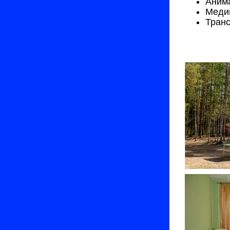
Аним
Меди
Тран