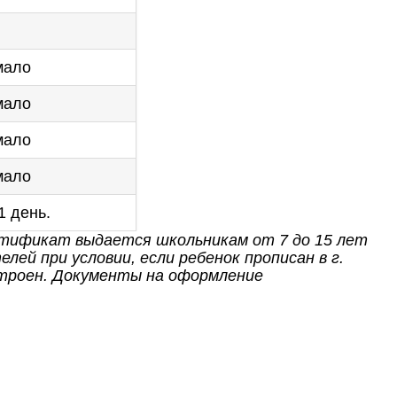
мало
мало
мало
мало
1 день.
тификат выдается школьникам от 7 до 15 лет
й при условии, если ребенок прописан в г.
строен. Документы на оформление