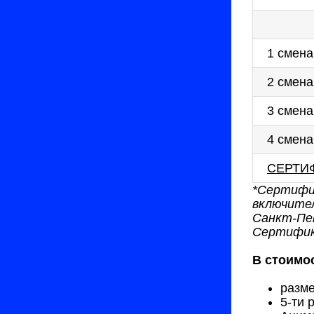
1 смена
2 смена
3 смена
4 смена
СЕРТИ
*Сертифи
включител
Санкт-Пе
Сертифик
В стоимо
разм
5-ти 