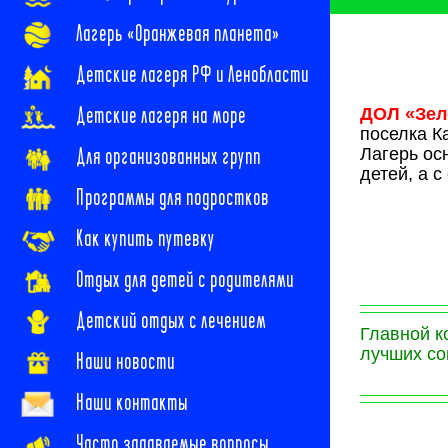
Лагерь «Оранжевая планета»
Детские лагеря РФ и Ленобласти
Детские лагеря на море
ДОЛ «Зел
поселка К
Для организованных групп
Лагерь ос
детей, а с
Программы для подростков
Как купить путевку
Отдых для детей с родителями
Детский отдых с лечением
Главной к
лучших со
Наши новости
Наши контакты
Часто задаваемые вопросы