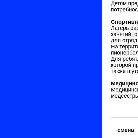
Детям пре
потребнос
Спортивн
Лагерь ра
занятий, 
для отряд
На террит
пионербол
Для ребят
которой п
также шут
Медицинс
Медицинск
медсестры
смена