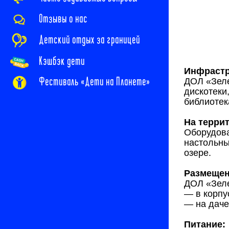
Отзывы о нас
Детский отдых за границей
Кэшбэк дети
Инфрастр
Фестиваль «Дети на Планете»
ДОЛ «Зеле
дискотеки
библиотек
На терри
Оборудова
настольны
озере.
Размещен
ДОЛ «Зеле
— в корпу
— на даче
Питание: