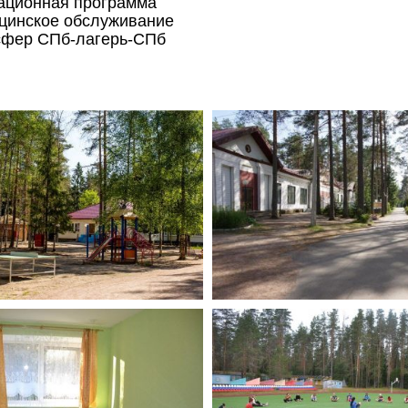
ационная программа
цинское обслуживание
сфер СПб-лагерь-СПб