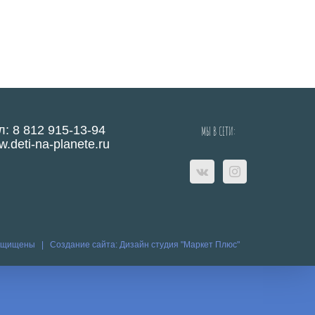
л: 8 812 915-13-94
МЫ В СЕТИ:
.deti-na-planete.ru
защищены |
Создание сайта:
Дизайн студия "Маркет Плюс"
eo