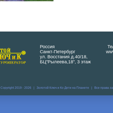
Россия
Те
Санкт-Петербург
www
ул. Восстания д.40/18,
БЦ"Рылеева,18", 3 этаж
 Copyright 2019 -
2026 | Золотой Ключ и Ко
Дети на Планете
| Все права 
Vk
Vim