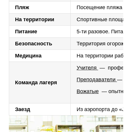
Пляж
Посещение пляжа орга
На территории
Спортивные площадки 
Питание
5-ти разовое. Питани
Безопасность
Территория огорожена
Медицина
На территории работа
Учителя
— профессио
Преподаватели
— нос
Команда лагеря
Вожатые
— опытные м
Заезд
Из аэропорта до «Jey