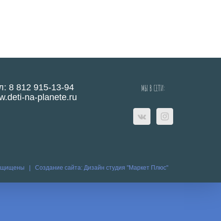
л: 8 812 915-13-94
МЫ В СЕТИ:
.deti-na-planete.ru
защищены |
Создание сайта:
Дизайн студия "Маркет Плюс"
eo