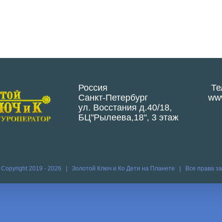
Россия
Те
Санкт-Петербург
www
ул. Восстания д.40/18,
БЦ"Рылеева,18", 3 этаж
 Copyright 2019 -
2026 | Золотой Ключ и Ко
Дети на Планете
| Все права 
Vk
Vim