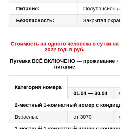
Питание:
Полупансион «швед
Безопасность:
Закрытая охраняе
Стоимость на одного человека в сутки на
2022 год, в руб.
Путёвка ВСЁ ВКЛЮЧЕНО — проживание +
питание
Категория номера
01.04 — 30.04
01.
2-местный 1-комнатный номер с кондицио
Взрослые
от 3070
от 
1-местный 1-комнатный номер с кондицио