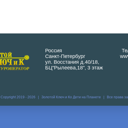
Россия
Те
Санкт-Петербург
www
ул. Восстания д.40/18,
БЦ"Рылеева,18", 3 этаж
 Copyright 2019 -
2026 | Золотой Ключ и Ко
Дети на Планете
| Все права 
Vk
Vim