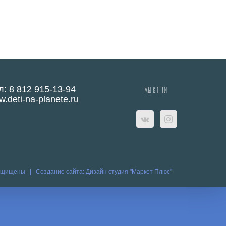
л: 8 812 915-13-94
МЫ В СЕТИ:
.deti-na-planete.ru
защищены |
Создание сайта:
Дизайн студия "Маркет Плюс"
eo