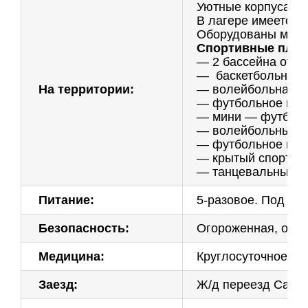
Уютные корпуса дл
В лагере имеется 
Оборудованы мини-
Спортивные площ
— 2 бассейна откры
— баскетбольная п
На территории:
— волейбольная п
— футбольное поле
— мини — футбол 2
— волейбольные п
— футбольное пол
— крытый спортивн
— танцевальный за
Питание:
5-разовое. Под ст
Безопасность:
Огороженная, охра
Медицина:
Круглосуточное ме
Заезд:
Ж/д переезд Санкт