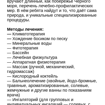
вручают длинный, как побережье Чёрного
моря, перечень лечебно-профилактических
мер. В нём ребята найдут и то, что даёт сама
природа, и уникальные специализированные
процедуры.
Методы лечения:
—
Климатотерапия
—
Хождение босиком по песку
— Минеральные воды
— Фитотерапия
— Бассейн
— Лечебная физкультура
— Аппаратная физиотерапия
— Массаж (ручной, механический,
гидромассаж)
— Кислородный коктейль
— Бальнеолечение (хвойные, йодо-бромные,
травяные, ароматизированные, солевые,
жемчужные и другие ванны по показаниям
врача)
— Ингаляторий (для групповых и
индивидуальных ингаляций — солевых, с