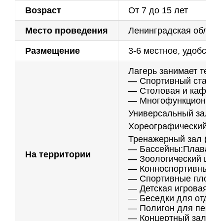
Возраст
От 7 до 15 лет
Место проведения
Ленинградская област
Размещение
3-6 местное, удобств
Лагерь занимает терр
— Спортивный стадио
— Столовая и кафе (д
— Многофункциональн
Универсальный зал (
Хореографический за
Тренажерный зал (пл
— Бассейны:Плаватель
На территории
— Зоологический цен
— Конноспортивный 
— Спортивные площад
— Детская игровая п
— Беседки для отдых
— Полигон для пейнт
— Концертный зал/ки