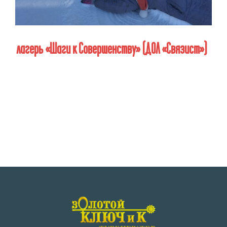
лагерь «Шаги к Совершенству» (ДОЛ «Связист»)