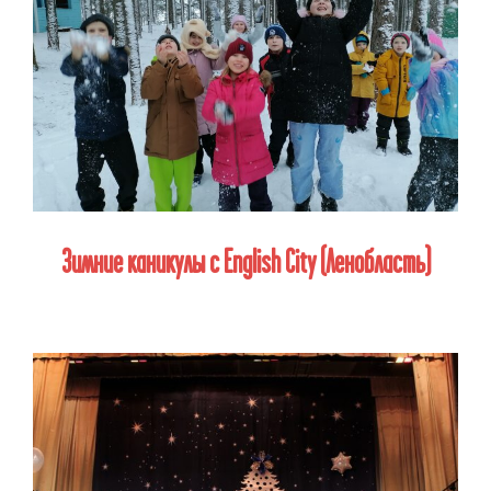
Зимние каникулы с
English
City
(Ленобласть)